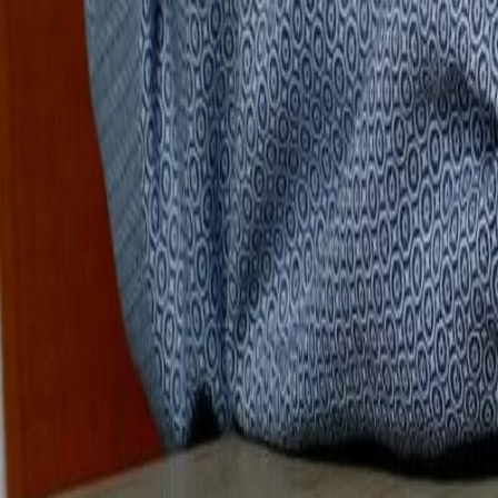
Ved hjælp af kontroltallet kan du også fremsøge køretøje
Har du mistet din registreringsattest?
Det kan være enormt frustrerende, når alle gemmesteder e
gør man så, når bilen skal sælges og registreringsattesten
er din bils vigtigste dokument – så er det faktisk ikke så s
registreringsattest
, og du har flere forskellige mulighede
Bestil ny registreringsattest online 
Er du den primære ejer af bilen, kan du nemt bestille en 
dit NEM-ID, da bilen er tilknyttet dette. Det koster 100 kr.
posten.
Tryk på dette
link
, og følg derefter vejledningen.