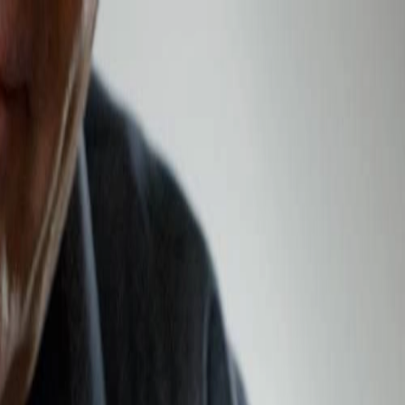
eringsattesten er beviset for, at du er den egentlige ejer