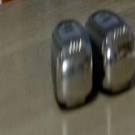
Bestil ny registreringsattest hos Mot
Du kan også vælge at besøge en af
Motorstyrelsens Mot
registreringsattest. Her påkræves det dog, at du medbringe
Medbring derfor fuldmagt, faktura, slutseddel eller foged
Ligesom ved onlinebestillingen koster det 100 kr. og tage
at betale med kontanter, Dankort eller Visa/Danmark.
Få den rette hjælp hos Autobasen
Hos Autobasen er vi eksperter, når det kommer til salg af
dermed garanteret en god og tryg oplevelse, når
bilen sk
Vi sætter din kundeoplevelse i førersædet og får dig hurt