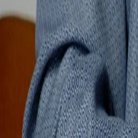
Skal jeg bruge min registreringsattest 
Ja, det skal du – altid. Det er desværre ikke muligt at sæl
sælge bilen ved en privat handel, på bilauktion til en forh
Registreringsattesten beviser, at du er den reelle ejer a
indregistreret for første gang, hvornår bilen sidst er synet
bliver omregistreret til den nye ejer, så snart bilen er solgt
af bilen. Du kan læse mere om
omregistrering og ejerskift
Skal man have registreringsattesten i
I Danmark er det ikke lovpligtigt at medbringe registrerin
udlandet, hvor du skal have den originale del 1 af registrer