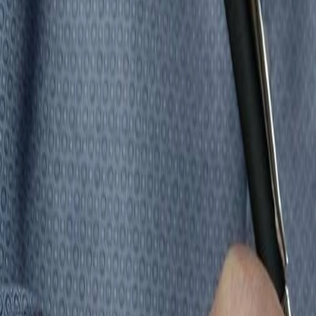
ved salg af bil?
ge din bil uden registreringsattesten. Dette gælder både, hvi
andler eller til en eksportvirksomhed.
f bilen, og bruges ydermere som dokumentation på, hvornår b
 samt andre vigtige informationer. Det er herved yderst vigtig
. Det er nemlig først, når dette er gjort, at køberen officielt
e af bilen her
.
 bilen?
gsattesten i bilen. Dog skal du være opmærksom på, at det e
ingsattesten liggende i bilen.