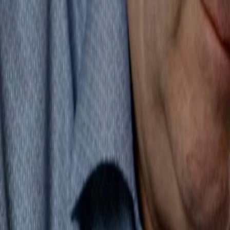
et stykke papir, som følger med, når du køber en bil. Registr
vis du skal omregistrere bilen i forbindelse med et salg
 er det stykke papir, som følger med, når du køber en bil.