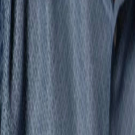
af væsentlig betydning. Alt fra registreringsforhold, ejersk
på din registreringsattest:
fre i en kombination af både tal og bogstaver. Stelnumm
ler som erhvervskøretøj
i kubikcentimer
er af hvornår attesten er fra
ller strøm)