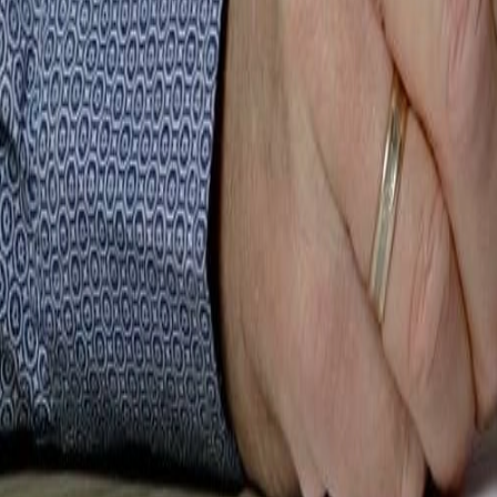
r på
Motorregisterets hjemmeside
.
r gennemledt, og registreringsattesten ingen steder er at 
 er forsvundet fra jordens overflade? På trods af at registr
lemt, som det lyder. Det er nemlig
forholdsvis simpelt at bes
r at benytte dig af.
på SKAT
ny registreringsattest på SKAT’s hjemmeside. Du skal ikke b
 at bestille en ny attest, og det tager ca. 10 dage før du mo